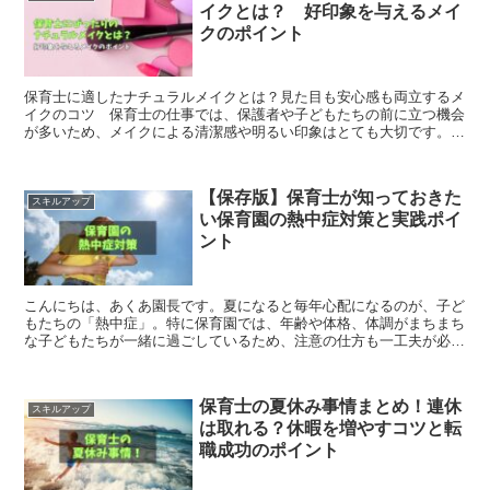
イクとは？ 好印象を与えるメイ
クのポイント
保育士に適したナチュラルメイクとは？見た目も安心感も両立するメ
イクのコツ 保育士の仕事では、保護者や子どもたちの前に立つ機会
が多いため、メイクによる清潔感や明るい印象はとても大切です。
ただし、保育現場では、メイクが子どもに付着しないよう配...
【保存版】保育士が知っておきた
スキルアップ
い保育園の熱中症対策と実践ポイ
ント
こんにちは、あくあ園長です。夏になると毎年心配になるのが、子ど
もたちの「熱中症」。特に保育園では、年齢や体格、体調がまちまち
な子どもたちが一緒に過ごしているため、注意の仕方も一工夫が必要
です。今日は、保育士さんが現場でできる熱中症対策を、私...
保育士の夏休み事情まとめ！連休
スキルアップ
は取れる？休暇を増やすコツと転
職成功のポイント