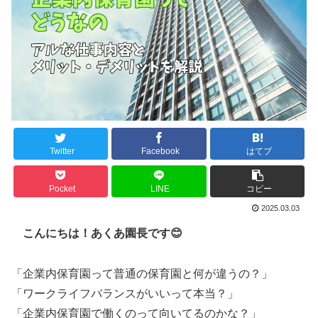
Twitter
Facebook
はてブ
Pocket
LINE
コピー
2025.03.03
こんにちは！あくあ園長です😊
「企業内保育園って普通の保育園と何が違うの？」
「ワークライフバランスがいいって本当？」
「企業内保育園で働くのって向いてるのかな？」