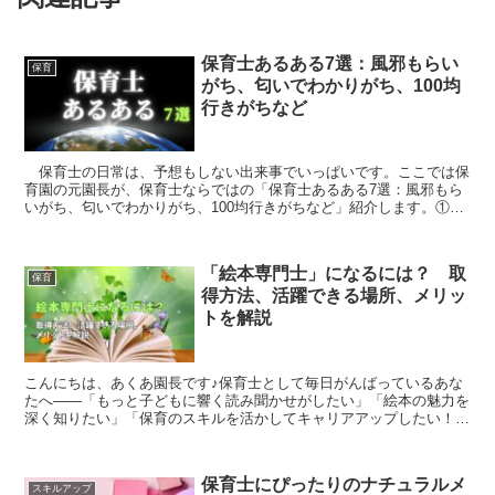
保育士あるある7選：風邪もらい
保育
がち、匂いでわかりがち、100均
行きがちなど
保育士の日常は、予想もしない出来事でいっぱいです。ここでは保
育園の元園長が、保育士ならではの「保育士あるある7選：風邪もら
いがち、匂いでわかりがち、100均行きがちなど」紹介します。①一
年目の時、ありとあらゆる風邪をもらいがち 保育園は様...
「絵本専門士」になるには？ 取
保育
得方法、活躍できる場所、メリッ
トを解説
こんにちは、あくあ園長です♪保育士として毎日がんばっているあな
たへ——「もっと子どもに響く読み聞かせがしたい」「絵本の魅力を
深く知りたい」「保育のスキルを活かしてキャリアアップしたい！」
そんな思いがある方に、ぜひ知っていただきたい資格がある...
保育士にぴったりのナチュラルメ
スキルアップ