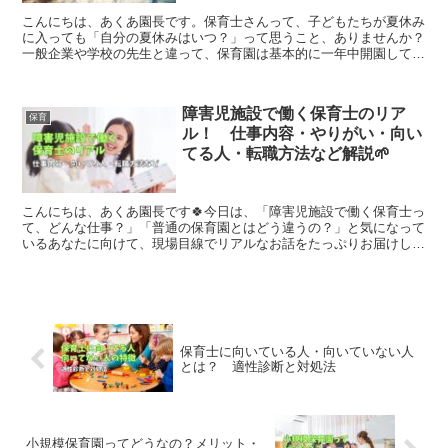
こんにちは、あくあ園長です。保育士さんって、子どもたちが夏休み
に入っても「自分の夏休みはいつ？」って思うこと、ありませんか？
一般企業や学校の先生と違って、保育園は基本的に一年中開園してい
るため「夏休みは取りにくい」と言われることもありますよ...
障害児施設で働く保育士のリア
保育
ル！ 仕事内容・やりがい・向い
てる人・転職方法など解説🌱
こんにちは、あくあ園長です🍀今日は、「障害児施設で働く保育士っ
て、どんな仕事？」「普通の保育園とはどう違うの？」と気になって
いるあなたに向けて、現場目線でリアルなお話をたっぷりお届けしま
すね。◆障害児施設で働く保育士が注目されている理由とは...
保育士に向いている人・向いていない人
とは？ 適性診断と対処法
小規模保育園ってどうなの？メリット・