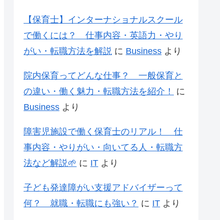
【保育士】インターナショナルスクール
で働くには？ 仕事内容・英語力・やり
がい・転職方法を解説
に
Business
より
院内保育ってどんな仕事？ 一般保育と
の違い・働く魅力・転職方法を紹介！
に
Business
より
障害児施設で働く保育士のリアル！ 仕
事内容・やりがい・向いてる人・転職方
法など解説🌱
に
IT
より
子ども発達障がい支援アドバイザーって
何？ 就職・転職にも強い？
に
IT
より