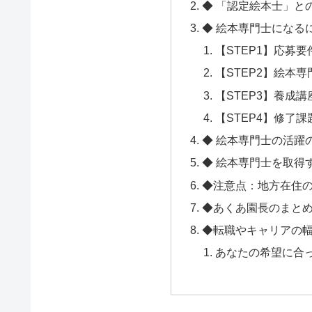
◆ 「認定絵本士」と
◆ 絵本専門士になる
【STEP1】応募
【STEP2】絵本
【STEP3】養成
【STEP4】修了
◆ 絵本専門士の活躍
◆ 絵本専門士を取得
◆注意点：地方在住
◆あくあ園長のまと
◆転職やキャリアの
あなたの希望に合っ