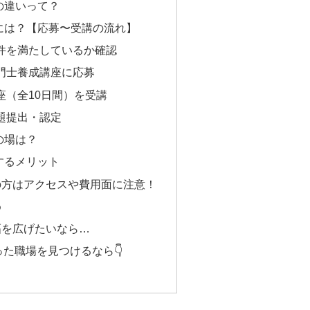
の違いって？
には？【応募〜受講の流れ】
要件を満たしているか確認
専門士養成講座に応募
講座（全10日間）を受講
課題提出・認定
の場は？
するメリット
の方はアクセスや費用面に注意！
め
幅を広げたいなら…
た職場を見つけるなら👇