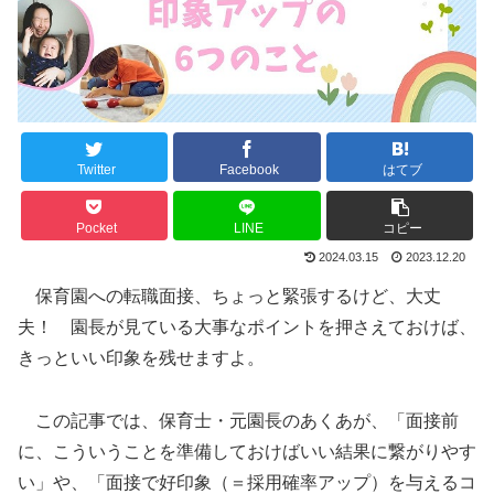
Twitter
Facebook
はてブ
Pocket
LINE
コピー
2024.03.15
2023.12.20
保育園への転職面接、ちょっと緊張するけど、大丈
夫！ 園長が見ている大事なポイントを押さえておけば、
きっといい印象を残せますよ。
この記事では、保育士・元園長のあくあが、「面接前
に、こういうことを準備しておけばいい結果に繋がりやす
い」や、「面接で好印象（＝採用確率アップ）を与えるコ