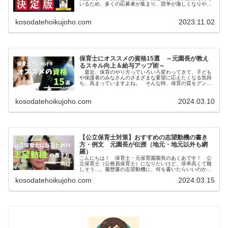
いるため、多くの応募者が集まり、競争が激しくなりやす
いのが現実です。実際に私も転職活動を経験しましたが、
良い求人を見つけて応募するも、何...
kosodatehoikujoho.com
2023.11.02
保育士にオススメの資格15選 ～元園長が教え
るスキル向上＆給与アップ術～
最近、保育のやり方っていろいろ変わってきて、子ども
や保護者のみなさんのさまざまな要望に応えたくなる気持
ち、高まっていますよね。 そんな時、保育の質をグンと
上げるためには、資格の獲得がめちゃくちゃ役立ちま
す。 この記事では、保育園の元園長だ...
kosodatehoikujoho.com
2024.03.10
【公立保育士対策】おすすめの志望動機の書き
方・例文 元園長が伝授（地元・地元以外も網
羅）
こんにちは！ 保育士・元保育園園長のあくあです！ 公
立保育士（公務員保育士）になりたいけど、倍率高くて難
しそう…。履歴書の志望動機に、何を書いたらいいのかわ
からない…といったお悩みを抱えて、この記事を開いてく
kosodatehoikujoho.com
2024.03.15
れたと思います。 公務員としての...