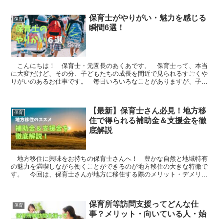
保育士がやりがい・魅力を感じる
保育
瞬間6選！
こんにちは！ 保育士・元園長のあくあです。 保育士って、本当
に大変だけど、その分、子どもたちの成長を間近で見られるすごくや
りがいのあるお仕事です。 毎日いろいろなことがありますが、子ど
もや保護者の方々との関わりの中で感じる小さな幸せがいっ...
【最新】保育士さん必見！地方移
保育
住で得られる補助金＆支援金を徹
底解説
地方移住に興味をお持ちの保育士さんへ！ 豊かな自然と地域特有
の魅力を満喫しながら働くことができるのが地方移住の大きな特徴で
す。 今回は、保育士さんが地方に移住する際のメリット・デメリッ
ト、そして活用できる支援制度をわかりやすくご紹介します...
保育所等訪問支援ってどんな仕
保育
事？メリット・向いている人・始