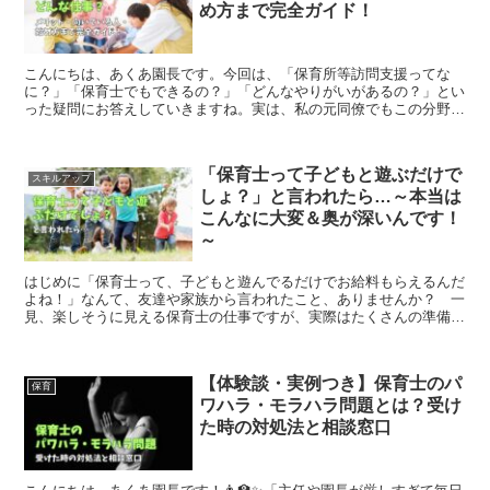
め方まで完全ガイド！
こんにちは、あくあ園長です。今回は、「保育所等訪問支援ってな
に？」「保育士でもできるの？」「どんなやりがいがあるの？」とい
った疑問にお答えしていきますね。実は、私の元同僚でもこの分野に
転職して「天職だったかも…！」なんて言っている方がいます...
「保育士って子どもと遊ぶだけで
スキルアップ
しょ？」と言われたら…～本当は
こんなに大変＆奥が深いんです！
～
はじめに「保育士って、子どもと遊んでるだけでお給料もらえるんだ
よね！」なんて、友達や家族から言われたこと、ありませんか？ 一
見、楽しそうに見える保育士の仕事ですが、実際はたくさんの準備や
気配り、そして責任感が求められる、本当に奥が深いお仕事...
【体験談・実例つき】保育士のパ
保育
ワハラ・モラハラ問題とは？受け
た時の対処法と相談窓口