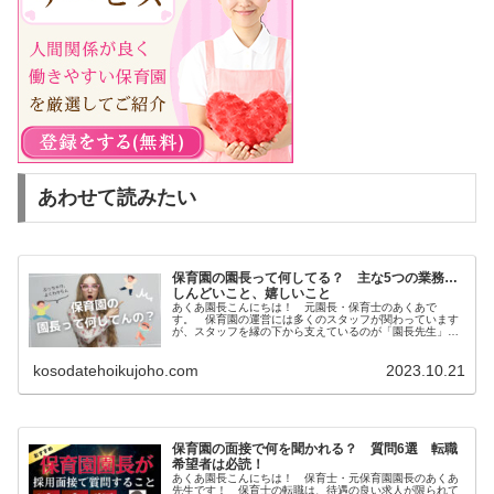
あわせて読みたい
保育園の園長って何してる？ 主な5つの業務…
しんどいこと、嬉しいこと
あくあ園長こんにちは！ 元園長・保育士のあくあで
す。 保育園の運営には多くのスタッフが関わっています
が、スタッフを縁の下から支えているのが「園長先生」で
す。 僕自身、園長として働いてきましたが、保護者や同
僚たちから一番質問されたことは実は「...
kosodatehoikujoho.com
2023.10.21
保育園の面接で何を聞かれる？ 質問6選 転職
希望者は必読！
あくあ園長こんにちは！ 保育士・元保育園園長のあくあ
先生です！ 保育士の転職は、待遇の良い求人が限られて