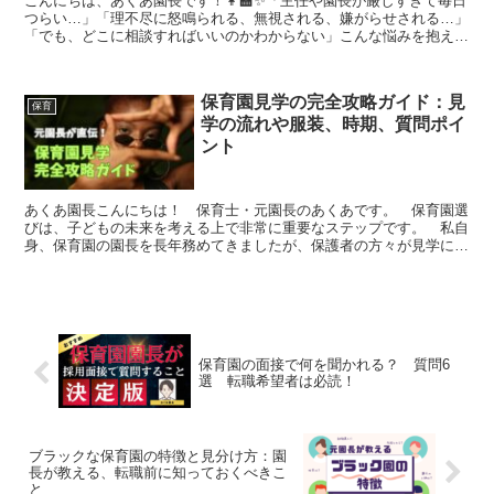
こんにちは、あくあ園長です！👩‍🏫✨「主任や園長が厳しすぎて毎日
つらい…」「理不尽に怒鳴られる、無視される、嫌がらせされる…」
「でも、どこに相談すればいいのかわからない」こんな悩みを抱えて
いませんか？保育士の仕事はやりがいが大きいですが、一...
保育園見学の完全攻略ガイド：見
保育
学の流れや服装、時期、質問ポイ
ント
あくあ園長こんにちは！ 保育士・元園長のあくあです。 保育園選
びは、子どもの未来を考える上で非常に重要なステップです。 私自
身、保育園の園長を長年務めてきましたが、保護者の方々が見学に来
られるとき、みなさんが「どこに注目すればいいのか分から...
保育園の面接で何を聞かれる？ 質問6
選 転職希望者は必読！
ブラックな保育園の特徴と見分け方：園
長が教える、転職前に知っておくべきこ
と