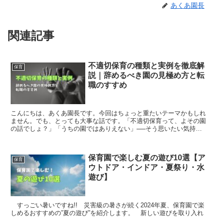
あくあ園長
関連記事
不適切保育の種類と実例を徹底解
保育
説｜辞めるべき園の見極め方と転
職のすすめ
こんにちは、あくあ園長です。今回はちょっと重たいテーマかもしれ
ません。でも、とっても大事な話です。「不適切保育って、よその園
の話でしょ？」「うちの園ではありえない」──そう思いたい気持ち
は、よーくわかります。私もかつてはそうでした。でも、保...
保育園で楽しむ夏の遊び10選【ア
保育
ウトドア・インドア・夏祭り・水
遊び】
すっごい暑いですね!! 災害級の暑さが続く2024年夏、保育園で楽
しめるおすすめの”夏の遊び”を紹介します。 新しい遊びを取り入れ