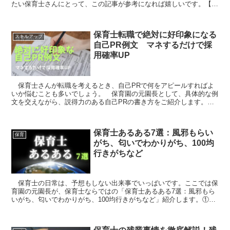
たい保育士さんにとって、この記事が参考になれば嬉しいです。【ア
ウトドア遊び】暑さに負けず元気いっぱいに遊ぼう...
保育士転職で絶対に好印象になる
スキルアップ
自己PR例文 マネするだけで採
用確率UP
保育士さんが転職を考えるとき、自己PRで何をアピールすればよ
いか悩むことも多いでしょう。 保育園の元園長として、具体的な例
文を交えながら、説得力のある自己PRの書き方をご紹介します。
ここに紹介する例文を、自分の経験に合わせて少しアレンジ...
保育士あるある7選：風邪もらい
保育
がち、匂いでわかりがち、100均
行きがちなど
保育士の日常は、予想もしない出来事でいっぱいです。ここでは保
育園の元園長が、保育士ならではの「保育士あるある7選：風邪もら
いがち、匂いでわかりがち、100均行きがちなど」紹介します。①一
年目の時、ありとあらゆる風邪をもらいがち 保育園は様...