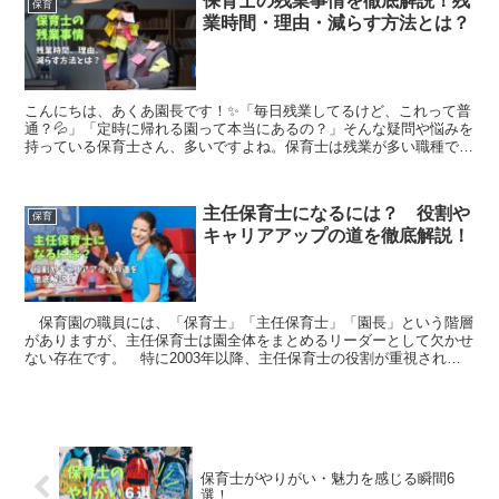
保育士の残業事情を徹底解説！残
保育
業時間・理由・減らす方法とは？
こんにちは、あくあ園長です！✨「毎日残業してるけど、これって普
通？💦」「定時に帰れる園って本当にあるの？」そんな疑問や悩みを
持っている保育士さん、多いですよね。保育士は残業が多い職種です
が、実は園によって大きな差があるんです！この記事では、...
主任保育士になるには？ 役割や
保育
キャリアアップの道を徹底解説！
保育園の職員には、「保育士」「主任保育士」「園長」という階層
がありますが、主任保育士は園全体をまとめるリーダーとして欠かせ
ない存在です。 特に2003年以降、主任保育士の役割が重視され、
多くの保育園で導入されるようになりました。 では、主...
保育士がやりがい・魅力を感じる瞬間6
選！