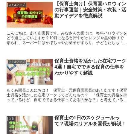
【保育士向け】保育園ハロウィン
スキルアップ
の行事運営｜安全対策・衣装・活
動アイデアを徹底解説
こんにちは、あくあ園長です。みなさんの園では、毎年ハロウィンを
どう過ごしていますか？10月になると街中がオレンジや黒の飾りで
彩られ、スーパーにはかぼちゃやお菓子がずらり。子どもたちも「お
ばけだぞ〜！」「トリック・オア・トリート！」と、なんだ...
保育士資格を活かした在宅ワーク
スキルアップ
4選！自宅でできる保育の仕事を
わかりやすく解説
あくあ園長こんにちは！ 保育士・元保育園園長のあくあです！保育
士資格を活かした在宅ワークってどんなもの？ 「保育士の資格を持
っているけど、自宅でできる仕事ってあるのかな？」と考えている人
は多いですよね。 特に、小さなお子さんがいたり、家庭の...
保育士の1日のスケジュールっ
保育
て？現場のリアルを園長が解説！