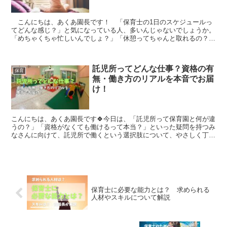
こんにちは、あくあ園長です！ 「保育士の1日のスケジュールっ
てどんな感じ？」と気になっている人、多いんじゃないでしょうか。
「めちゃくちゃ忙しいんでしょ？」「休憩ってちゃんと取れるの？」
「残業だらけって聞いたけど…」 こんな疑問を持っている...
託児所ってどんな仕事？資格の有
保育
無・働き方のリアルを本音でお届
け！
こんにちは、あくあ園長です🍀今日は、「託児所って保育園と何が違
うの？」「資格がなくても働けるって本当？」といった疑問を持つみ
なさんに向けて、託児所で働くという選択肢について、やさしく丁寧
に解説していきますね。◆託児所とは？一言で言うと“柔軟...
保育士に必要な能力とは？ 求められる
人材やスキルについて解説